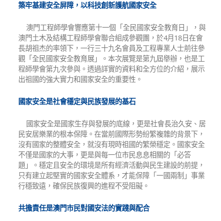
築牢基建安全屏障，以科技創新護航國家安全
澳門工程師學會響應第十一個「全民國家安全教育日」，與
澳門土木及結構工程師學會聯合組成參觀團，於4月18日在會
長胡祖杰的率領下，一行三十九名會員及工程專業人士前往參
觀「全民國家安全教育展」。本次展覽是第九屆舉辦，也是工
程師學會第九次參與。透過詳實的資料和全方位的介紹，展示
出祖國的強大實力和國家安全的重要性。
國家安全是社會穩定與民族發展的基石
國家安全是國家生存與發展的底線，更是社會長治久安、居
民安居樂業的根本保障。在當前國際形勢紛繁複雜的背景下，
沒有國家的整體安全，就沒有現時祖國的繁榮穩定。國家安全
不僅是國家的大事，更是與每一位市民息息相關的「必答
題」。穩定且安全的環境是所有經濟活動與民生建設的前提，
只有建立起堅實的國家安全體系，才能保障「一國兩制」事業
行穩致遠，確保民族復興的進程不受阻礙。
共擔責任是澳門市民對國安法的實踐與配合