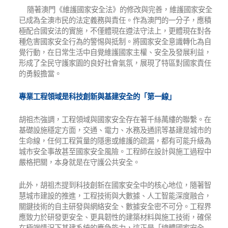
隨著澳門《維護國家安全法》的修改與完善，維護國家安全
已成為全澳市民的法定義務與責任。作為澳門的一分子，應積
極配合國安法的實施，不僅體現在遵法守法上，更體現在對各
種危害國家安全行為的警惕與抵制。將國家安全意識轉化為自
覺行動，在日常生活中自覺維護國家主權、安全及發展利益，
形成了全民守護家園的良好社會氣氛，展現了特區對國家責任
的勇毅擔當。
專業工程領域是科技創新與基建安全的「第一線」
胡祖杰強調，工程領域與國家安全存在著千絲萬縷的聯繫。在
基礎設施穩定方面，交通、電力、水務及通訊等基建是城市的
生命線，任何工程質量的隱患或維護的疏漏，都有可能升級為
城市安全事故甚至國家安全風險。工程師在設計與施工過程中
嚴格把關，本身就是在守護公共安全。
此外，胡祖杰提到科技創新在國家安全中的核心地位，隨著智
慧城市建設的推進，工程技術與大數據、人工智能深度融合，
關鍵技術的自主研發與網絡安全、數據安全密不可分。工程界
應致力於研發更安全、更具韌性的建築材料與施工技術，確保
在極端情況下基建系統的應急能力，這正是「總體國家安全