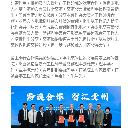
紐帶作用，推動澳門與貴州在工程領域的深度合作，促進兩地
人才雙向流動與專業技術交流。交流發言環節理事長賴健榮指
出，學會將借助是次機會，分享本會作為大灣區工程師聯合
體，並參與內地職稱評審與評價的實踐，提出以工程能力標準
化作為共同語言，將成果與實踐到其他地區，為兩地高質量發
展貢獻專業力量；常務理事兼青年部總監李華超就青年工程人
才培養作出分享，交流橋樑隧道岩土等先進技術，以及探討未
來透過軌道交通建設，進一步服務和融入國家發展大局。
會上舉行合作協議簽約儀式，為未來的長遠發展奠定堅實的基
礎。隨團還包括澳門工程師學會常務理事劉雅康，理事梁才
偉，監事陳元玲，青年部部委羅孝華，特邀院士專家曾琦，特
邀香港工程專家徐全慶、馬君偉、朱清先。