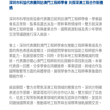
深圳市科協代表團到訪澳門工程師學會
共探深澳工程合作新機
遇
深圳市科學技術協會代表團日前到訪澳門工程師學會，學會副
會長呂常新、監事長蕭志泳及一眾幹事熱情接待。雙方就深澳
兩地工程師發展、新興產業合作、國際資源對接及青少年學術
交流等議題進行深入座談。
會上，深圳代表團對澳門工程師學會在推動工程師專業成長方
面的角色表達高度關注，詳細提問學會如何協助工程師提升專
業能力、拓展發展空間。同時，針對本地工程業務縮減的現
狀，代表團亦關心澳門工程師如何在挑戰中尋找新出路。本會
代表逐一回應，分享學會在持續進修、專業認證、跨域合作及
國際聯繫等方面的具體舉措，展現學會作為工程師專業後盾的
積極作用。
座談期間，雙方亦聚焦深澳工程領域的務實合作。深圳方明確
表達合作意願，期望尋找可行的合作切入點。雙方探討了信息
化、信息工程等新興產業領域的資格互認與合作機制，並就共
同鏈接國際資源、推動兩地工程界與全球標準接軌展開交流。